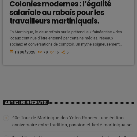
Colonies modernes : l’égalité
salariale au rabais pour les
travailleurs martiniquais.
En Martinique, le vieux refrain sur la prétendue « fainéantise » des
locaux continue d’être entonné par certains médias, réseaux
sociaux et conversations de comptoir. Un mythe soigneusement
entretenu, qui détourne l’attention des véritables inégalités et
today
11/08/2025
79
15
5
injustices que subissent les travailleurs martiniquais. Pendant qu’on
leur colle cette étiquette insultante, nombre d’expatriés fraîchement
arrivés de métropole bénéficient de conditions salariales et
matérielles bien plus avantageuses ,pour le même travail qu'un
martiniquais […]
ARTICLES RÉCENTS
40e Tour de Martinique des Yoles Rondes : une édition
anniversaire entre tradition, passion et fierté martiniquaise.