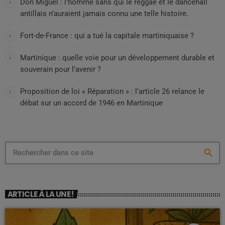
Don Miguel : l’homme sans qui le reggae et le dancehall
antillais n’auraient jamais connu une telle histoire.
Fort-de-France : qui a tué la capitale martiniquaise ?
Martinique : quelle voie pour un développement durable et
souverain pour l’avenir ?
Proposition de loi « Réparation » : l’article 26 relance le
débat sur un accord de 1946 en Martinique
search
ARTICLE À LA UNE !