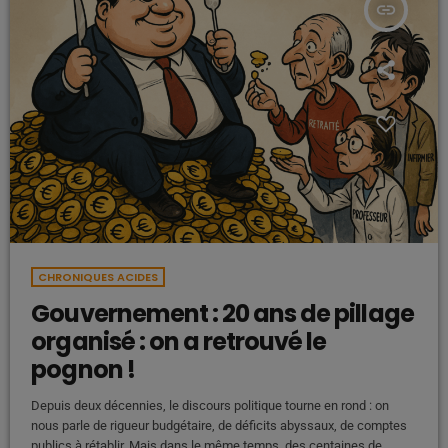
insert_link
CHRONIQUES ACIDES
Gouvernement : 20 ans de pillage
organisé : on a retrouvé le
pognon !
Depuis deux décennies, le discours politique tourne en rond : on
nous parle de rigueur budgétaire, de déficits abyssaux, de comptes
publics à rétablir. Mais dans le même temps, des centaines de