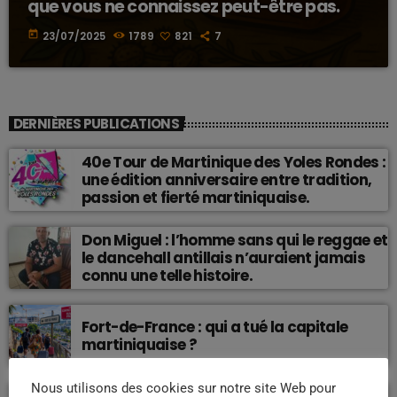
que vous ne connaissez peut-être pas.
today
23/07/2025
1789
821
7
DERNIÈRES PUBLICATIONS
40e Tour de Martinique des Yoles Rondes :
une édition anniversaire entre tradition,
passion et fierté martiniquaise.
Don Miguel : l’homme sans qui le reggae et
le dancehall antillais n’auraient jamais
connu une telle histoire.
Fort-de-France : qui a tué la capitale
martiniquaise ?
Nous utilisons des cookies sur notre site Web pour
Martinique : quelle voie pour un