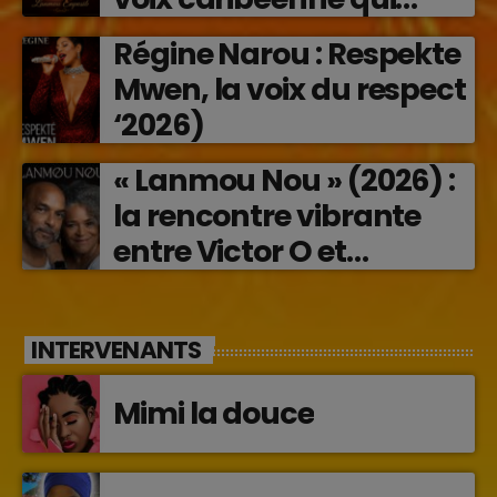
transforme les émotions
Régine Narou : Respekte
en musique (2026)
Mwen, la voix du respect
‘2026)
« Lanmou Nou » (2026) :
la rencontre vibrante
entre Victor O et
Jocelyne Béroard
INTERVENANTS
Mimi la douce