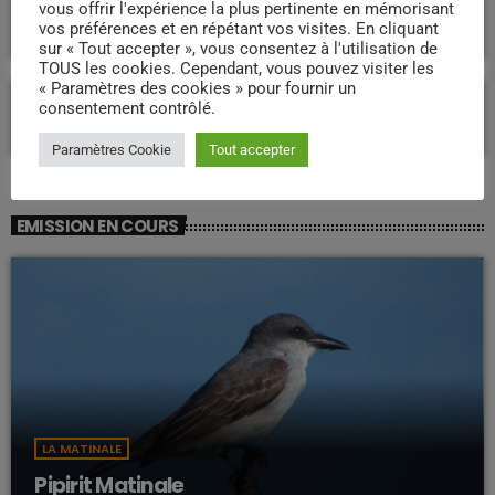
vous offrir l'expérience la plus pertinente en mémorisant
développement durable et souverain pour
vos préférences et en répétant vos visites. En cliquant
l’avenir ?
sur « Tout accepter », vous consentez à l'utilisation de
TOUS les cookies. Cependant, vous pouvez visiter les
« Paramètres des cookies » pour fournir un
Proposition de loi « Réparation » : l’article
consentement contrôlé.
26 relance le débat sur un accord de 1946
en Martinique
Paramètres Cookie
Tout accepter
EMISSION EN COURS
LA MATINALE
Pipirit Matinale