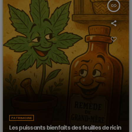
insert_link
PATRIMOINE
Les puissants bienfaits des feuilles de ricin