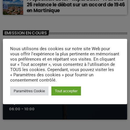
26 relance le débat sur un accord de 1946
en Martinique
EMISSION EN COURS
Nous utilisons des cookies sur notre site Web pour
vous offrir l'expérience la plus pertinente en mémorisant
vos préférences et en répétant vos visites. En cliquant
sur « Tout accepter », vous consentez à l'utilisation de
TOUS les cookies. Cependant, vous pouvez visiter les
« Paramètres des cookies » pour fournir un
consentement contrôlé.
Paramètres Cookie
Tout accepter
LA MATINALE
Pipirit Matinale
06:00 - 10:00