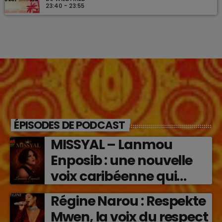
23:40 - 23:55
ÉPISODES DE PODCAST
MISSYAL – Lanmou
Enposib : une nouvelle
voix caribéenne qui
transforme les émotions
Régine Narou : Respekte
en musique (2026)
Mwen, la voix du respect