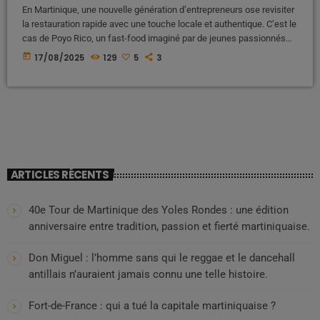
En Martinique, une nouvelle génération d’entrepreneurs ose revisiter
la restauration rapide avec une touche locale et authentique. C’est le
cas de Poyo Rico, un fast-food imaginé par de jeunes passionnés
dont Alexander Tuin, ancien « kanmarad lycée » qui croit fermement
today
17/08/2025
129
5
3
en l’avenir d’une alimentation martiniquaise 100 % pays. La farine de
manioc comme base de nos produits Au cœur du concept, on
retrouve la farine de manioc, produit traditionnel […]
ARTICLES RÉCENTS
40e Tour de Martinique des Yoles Rondes : une édition
anniversaire entre tradition, passion et fierté martiniquaise.
Don Miguel : l’homme sans qui le reggae et le dancehall
antillais n’auraient jamais connu une telle histoire.
Fort-de-France : qui a tué la capitale martiniquaise ?