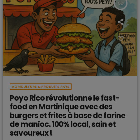
insert_link
AGRICULTURE & PRODUITS PAYS
Poyo Rico révolutionne le fast-
food en Martinique avec des
burgers et frites à base de farine
de manioc. 100% local, sain et
savoureux !