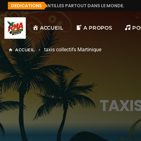
TILLES PARTOUT DANS LE MONDE.
DEDICATIONS
MANU972
F&LI
ACCUEIL
A PROPOS
PO
taxis collectifs Martinique
ACCUEIL
home
keyboard_arrow_right
TAXI