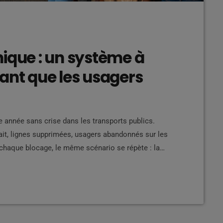
ique : un système à
ant que les usagers
e année sans crise dans les transports publics.
rait, lignes supprimées, usagers abandonnés sur les
chaque blocage, le même scénario se répète : la
ent la faute, puis tout recommence quelques
rmanent, qui porte réellement la […]