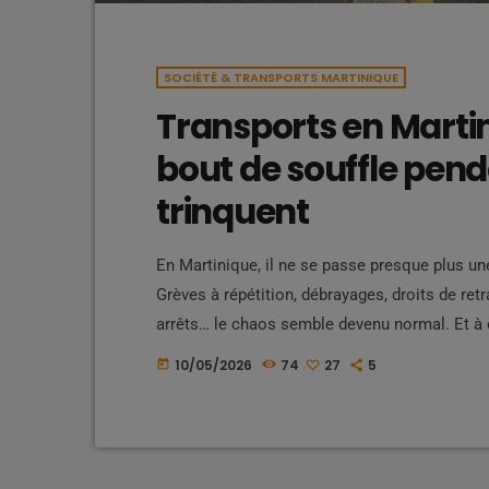
SOCIÉTÉ & TRANSPORTS MARTINIQUE
Transports en Martin
bout de souffle pend
trinquent
En Martinique, il ne se passe presque plus un
Grèves à répétition, débrayages, droits de ret
arrêts… le chaos semble devenu normal. Et à 
population subit, les responsables se renvoi
10/05/2026
74
27
5
today
semaines plus tard. Mais derrière ce fiasco pe