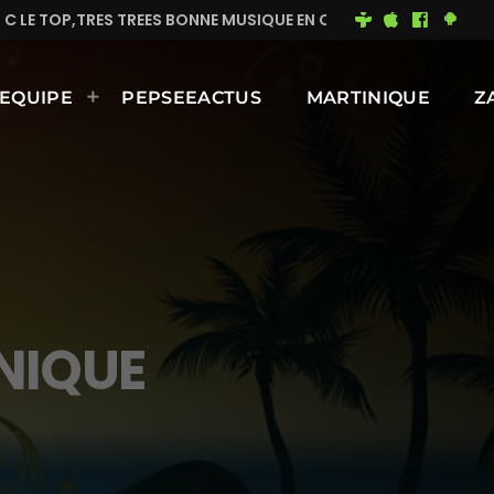
ONNE MUSIQUE EN CONTINUE
MIMI DU 93
BONNE J
EQUIPE
PEPSEEACTUS
MARTINIQUE
Z
NIQUE