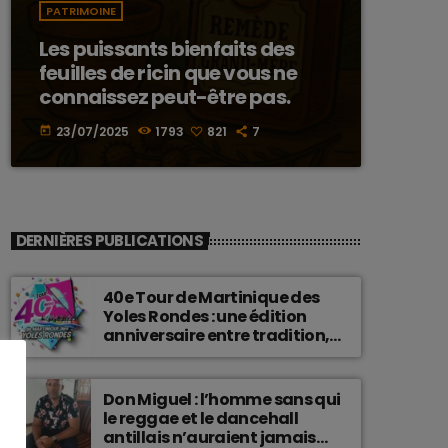
PATRIMOINE
Les puissants bienfaits des
feuilles de ricin que vous ne
connaissez peut-être pas.
23/07/2025
1793
821
7
today
DERNIÈRES PUBLICATIONS
40e Tour de Martinique des
Yoles Rondes : une édition
anniversaire entre tradition,
passion et fierté
martiniquaise.
Don Miguel : l’homme sans qui
le reggae et le dancehall
antillais n’auraient jamais