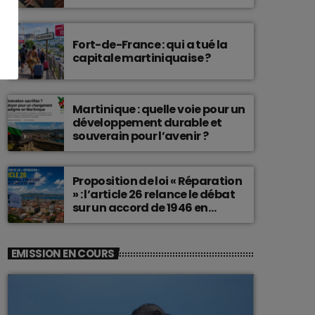
connu une telle histoire.
Fort-de-France : qui a tué la
capitale martiniquaise ?
Martinique : quelle voie pour un
développement durable et
souverain pour l’avenir ?
Proposition de loi « Réparation
» : l’article 26 relance le débat
sur un accord de 1946 en
Martinique
EMISSION EN COURS