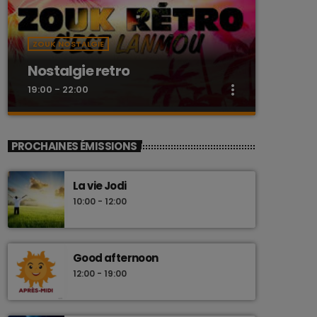
ZOUK NOSTALGIE
Nostalgie retro
more_vert
19:00 - 22:00
close
Nostalgie retro
PROCHAINES ÉMISSIONS
Dj Wildfried
La vie Jodi
Les plus beaux Zouk des années 80
10:00 - 12:00
Good afternoon
12:00 - 19:00