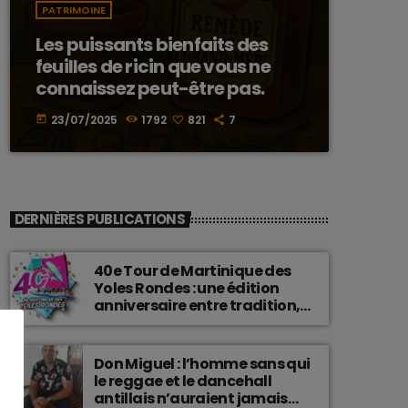
PATRIMOINE
Les puissants bienfaits des
feuilles de ricin que vous ne
connaissez peut-être pas.
23/07/2025
1792
821
7
today
DERNIÈRES PUBLICATIONS
40e Tour de Martinique des
Yoles Rondes : une édition
anniversaire entre tradition,
passion et fierté
martiniquaise.
Don Miguel : l’homme sans qui
le reggae et le dancehall
antillais n’auraient jamais