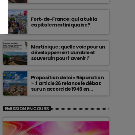
connu une telle histoire.
Fort-de-France : qui a tué la
capitale martiniquaise ?
Martinique : quelle voie pour un
développement durable et
souverain pour l’avenir ?
Proposition de loi « Réparation
» : l’article 26 relance le débat
sur un accord de 1946 en
Martinique
EMISSION EN COURS