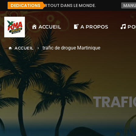
 DANS LE MONDE.
DEDICATIONS
MANU972
F&LICITATION J'AI 
ACCUEIL
A PROPOS
PO
trafic de drogue Martinique
ACCUEIL
home
keyboard_arrow_right
TRAFI