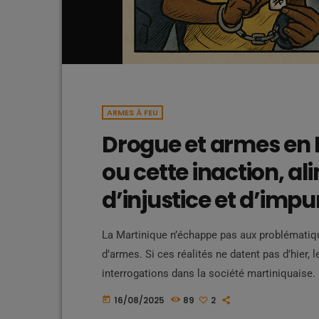
ARMES À FEU
Drogue et armes en M
ou cette inaction, a
d’injustice et d’impu
La Martinique n’échappe pas aux problématiques
d’armes. Si ces réalités ne datent pas d’hier
interrogations dans la société martiniquaise.
règlements de compte et les violences urbain
16/08/2025
89
2
today
du doigt par la population de ces îles. Un p