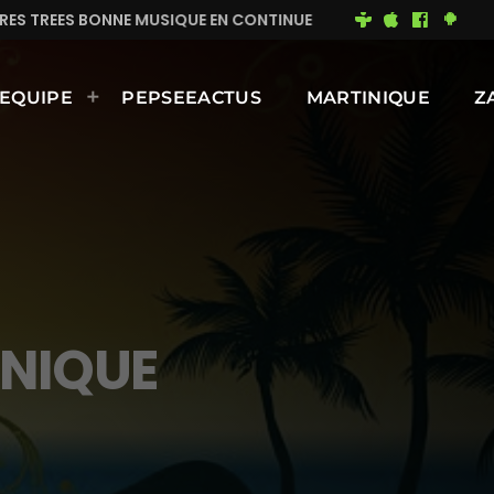
EN CONTINUE
MIMI DU 93
BONNE JOURNÉE ENSOLEI
EQUIPE
PEPSEEACTUS
MARTINIQUE
Z
INIQUE