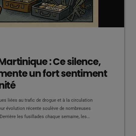
artinique : Ce silence,
limente un fort sentiment
nité
 liées au trafic de drogue et à la circulation
, leur évolution récente soulève de nombreuses
 Derrière les fusillades chaque semaine, les
es, se cache un système plus vaste, souvent pointé
hénomène ancien mais transformé Depuis plusieurs […]