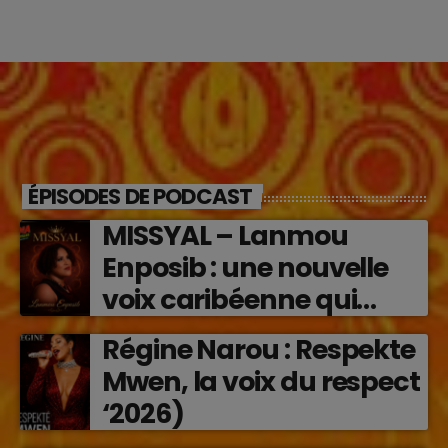
ÉPISODES DE PODCAST
MISSYAL – Lanmou
Enposib : une nouvelle
voix caribéenne qui
transforme les émotions
Régine Narou : Respekte
en musique (2026)
Mwen, la voix du respect
‘2026)