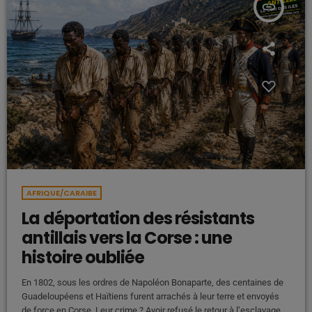
insert_link
AFRIQUE/CARAIBE
La déportation des résistants
antillais vers la Corse : une
histoire oubliée
En 1802, sous les ordres de Napoléon Bonaparte, des centaines de
Guadeloupéens et Haïtiens furent arrachés à leur terre et envoyés
de force en Corse. Leur crime ? Avoir refusé le retour à l’esclavage.