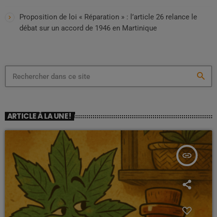
Proposition de loi « Réparation » : l’article 26 relance le
débat sur un accord de 1946 en Martinique
search
ARTICLE À LA UNE !
insert_link