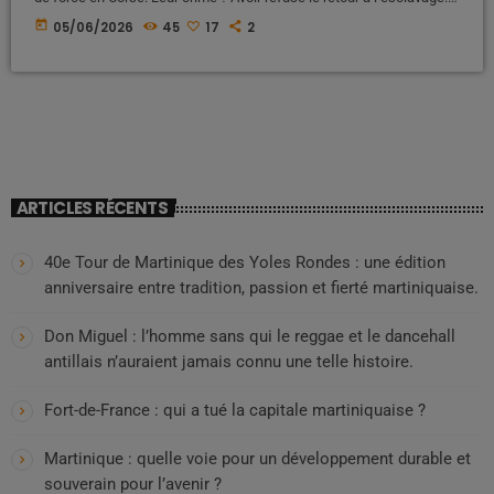
Voici l’histoire occultée d’une déportation politique et raciale qui a
today
05/06/2026
45
17
2
marqué l’histoire de France, entre oubli, souffrance et résilience Une
histoire largement absente des manuels scolaires Lorsque l'on
évoque l'histoire de France à l'école, les élèves […]
ARTICLES RÉCENTS
40e Tour de Martinique des Yoles Rondes : une édition
anniversaire entre tradition, passion et fierté martiniquaise.
Don Miguel : l’homme sans qui le reggae et le dancehall
antillais n’auraient jamais connu une telle histoire.
Fort-de-France : qui a tué la capitale martiniquaise ?
Martinique : quelle voie pour un développement durable et
souverain pour l’avenir ?