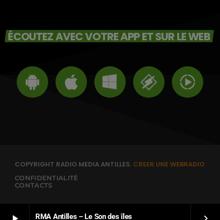
ÉCOUTEZ AVEC VOTRE APP ET SUR LE WEB
COPYRIGHT RADIO MEDIA ANTILLES.
CREER UNE WEBRADIO
CONFIDENTIALITÉ
CONTACTS
RMA Antilles – Le Son des îles
play_arrow
keyboard_arrow_right