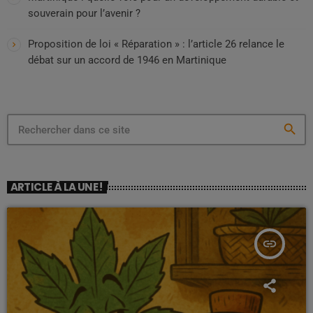
souverain pour l’avenir ?
Proposition de loi « Réparation » : l’article 26 relance le
débat sur un accord de 1946 en Martinique
search
ARTICLE À LA UNE !
insert_link