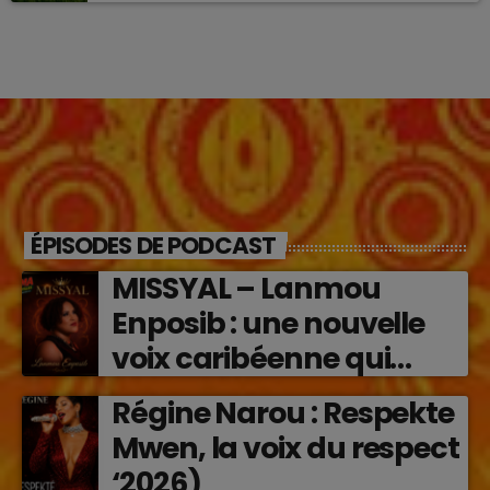
ÉPISODES DE PODCAST
MISSYAL – Lanmou
Enposib : une nouvelle
voix caribéenne qui
transforme les émotions
Régine Narou : Respekte
en musique (2026)
Mwen, la voix du respect
‘2026)