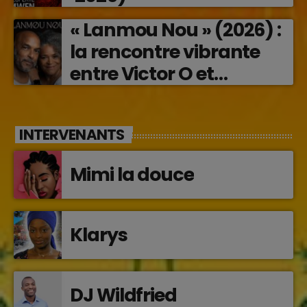
« Lanmou Nou » (2026) :
la rencontre vibrante
entre Victor O et
Jocelyne Béroard
INTERVENANTS
Mimi la douce
Klarys
DJ Wildfried