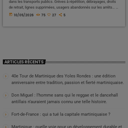
dans les transports publics. Grèves à répétition, débrayages, droits
de retrait, lignes supprimées, usagers abandonnés sur les arrêts… le
chaos semble devenu normal. Et à chaque blocage, le même
today
10/05/2026
75
27
5
scénario se répète : la population subit, les responsables se
renvoient la faute, puis tout recommence quelques semaines plus
tard. Mais derrière ce fiasco permanent, qui porte réellement la […]
ARTICLES RÉCENTS
40e Tour de Martinique des Yoles Rondes : une édition
anniversaire entre tradition, passion et fierté martiniquaise.
Don Miguel : l’homme sans qui le reggae et le dancehall
antillais n’auraient jamais connu une telle histoire.
Fort-de-France : qui a tué la capitale martiniquaise ?
Martinique : quelle voie pour un développement durable et