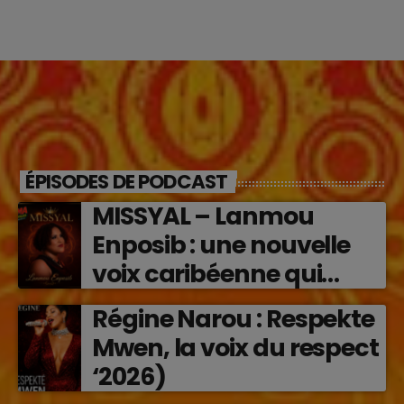
ÉPISODES DE PODCAST
MISSYAL – Lanmou
Enposib : une nouvelle
voix caribéenne qui
transforme les émotions
Régine Narou : Respekte
en musique (2026)
Mwen, la voix du respect
‘2026)