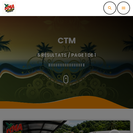
search
menu
CTM
5 RÉSULTATS / PAGE 1 DE 1