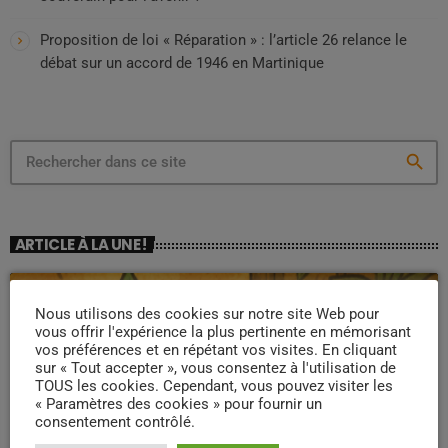
Proposition de loi « Réparation » : l’article 26 relance le
débat sur un accord de 1946 en Martinique
search
ARTICLE À LA UNE !
Nous utilisons des cookies sur notre site Web pour
insert_link
vous offrir l'expérience la plus pertinente en mémorisant
vos préférences et en répétant vos visites. En cliquant
sur « Tout accepter », vous consentez à l'utilisation de
TOUS les cookies. Cependant, vous pouvez visiter les
« Paramètres des cookies » pour fournir un
consentement contrôlé.