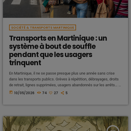
SOCIÉTÉ & TRANSPORTS MARTINIQUE
Transports en Martinique : un
système à bout de souffle
pendant que les usagers
trinquent
En Martinique, il ne se passe presque plus une année sans crise
dans les transports publics. Grèves à répétition, débrayages, droits
de retrait, lignes supprimées, usagers abandonnés sur les arrêts… le
chaos semble devenu normal. Et à chaque blocage, le même
today
10/05/2026
74
27
5
scénario se répète : la population subit, les responsables se
renvoient la faute, puis tout recommence quelques semaines plus
tard. Mais derrière ce fiasco permanent, qui porte réellement la […]