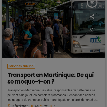
insert_link
SERVICES PUBLICS
Transport en Martinique: De qui
se moque-t-on ?
Transport en Martinique : les élus responsables de cette crise ne
peuvent plus jouer les pompiers pyromanes. Pendant des années,
les usagers du transport public martiniquais ont alerté, dénoncé et
parfois même manifesté. Ils ont signalé des bus qui ne passent
today
19/07/2026
40
22
3