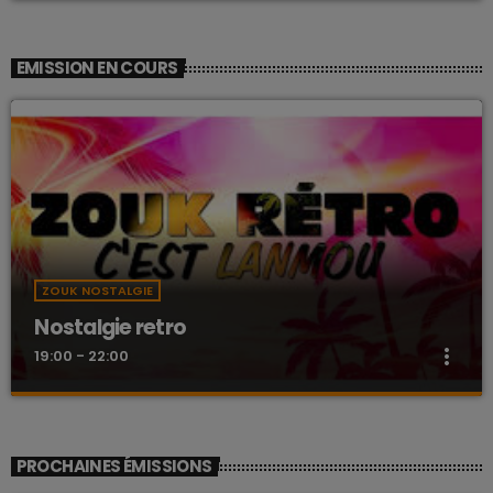
EMISSION EN COURS
ZOUK NOSTALGIE
Nostalgie retro
more_vert
19:00 - 22:00
Nostalgie retro
close
Dj Wildfried
PROCHAINES ÉMISSIONS