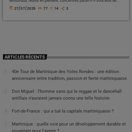
territoriaux, réunis en plénière, concentrés paraît-il !!! soucieux de
l’intérêt général. Et que décident-ils ? À en croire Martinique La 1ère,
today
27/07/2025
77
14
3
une énième hausse du taux d’octroi de mer, cette fois sur 62
produits du quotidien. Résultat : 28 millions d’euros de plus dans les
caisses… mais […]
ARTICLES RÉCENTS
40e Tour de Martinique des Yoles Rondes : une édition
anniversaire entre tradition, passion et fierté martiniquaise.
Don Miguel : l’homme sans qui le reggae et le dancehall
antillais n’auraient jamais connu une telle histoire.
Fort-de-France : qui a tué la capitale martiniquaise ?
Martinique : quelle voie pour un développement durable et
souverain pour l’avenir ?