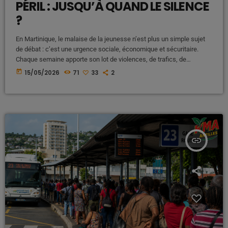
PÉRIL : JUSQU’À QUAND LE SILENCE
?
En Martinique, le malaise de la jeunesse n’est plus un simple sujet
de débat : c’est une urgence sociale, économique et sécuritaire.
Chaque semaine apporte son lot de violences, de trafics, de
règlements de comptes et d’images choquantes qui banalisent
today
15/05/2026
71
33
2
l’impensable. Les armes circulent désormais presque aussi
facilement que la drogue, et certains quartiers vivent sous tension
permanente. Pendant ce temps, une partie de notre jeunesse dérive
dans l’oisiveté, l’errance […]
insert_link