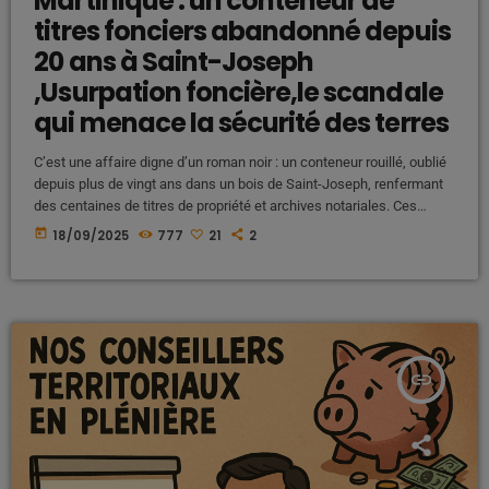
Martinique : un conteneur de
titres fonciers abandonné depuis
20 ans à Saint-Joseph
,Usurpation foncière,le scandale
qui menace la sécurité des terres
C’est une affaire digne d’un roman noir : un conteneur rouillé, oublié
depuis plus de vingt ans dans un bois de Saint-Joseph, renfermant
des centaines de titres de propriété et archives notariales. Ces
documents sensibles, provenant de l’ancienne étude TEANOR
today
18/09/2025
777
21
2
radiée en 2007, auraient été pillés, transformant ce dépôt sauvage
en véritable « supermarché à titres » en direction des expats et
promoteurs vereux. Derrière cette négligence, c’est la sécurité […]
insert_link